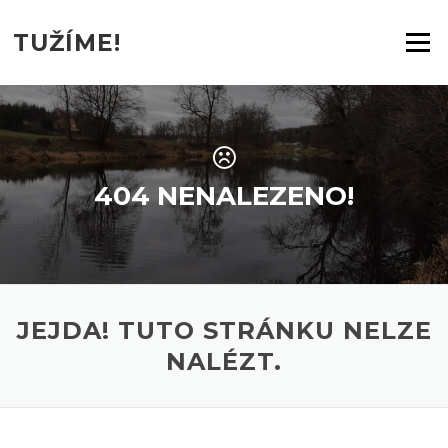
Přeskočit na obsah
TUŽÍME!
Menu
404 NENALEZENO!
JEJDA! TUTO STRÁNKU NELZE
NALÉZT.