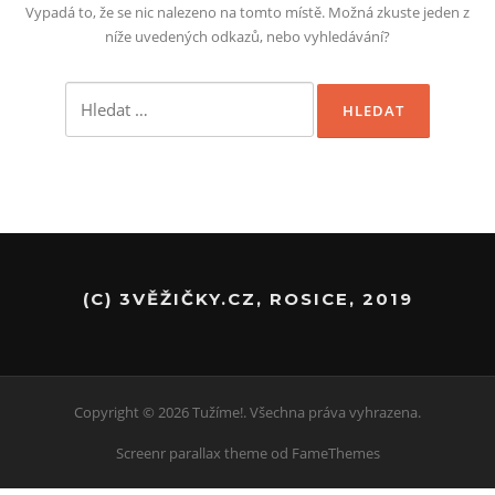
Vypadá to, že se nic nalezeno na tomto místě. Možná zkuste jeden z
níže uvedených odkazů, nebo vyhledávání?
Vyhledávání
(C) 3VĚŽIČKY.CZ, ROSICE, 2019
Copyright © 2026 Tužíme!. Všechna práva vyhrazena.
Screenr parallax theme
od FameThemes