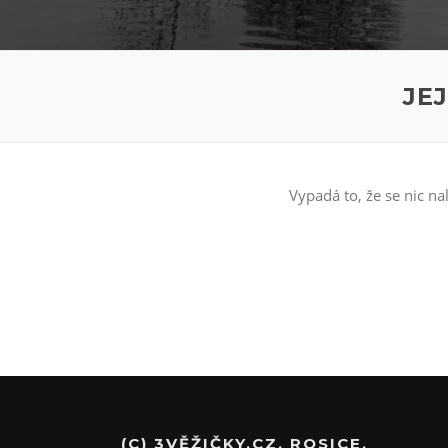
JE
Vypadá to, že se nic n
(C) 3VĚŽIČKY.CZ, ROSICE,